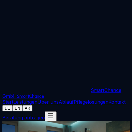
SmartChance
GmbH
Smart
Chance
Start
Leistungen
Über uns
Ablauf
Pflegelösungen
Kontakt
DE
EN
AR
Beratung anfragen