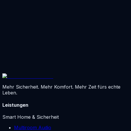
erklärt und hilft.
„Wir fühlen uns endlich wieder gut aufgehoben — und
nicht mehr überfordert“, sagt Janina. Die beiden
merken: Sie müssen nicht alles allein können. Und
genau das gibt ihnen Sicherheit und ein gutes Gefühl im
eigenen Zuhause.
Mehr Sicherheit. Mehr Komfort. Mehr Zeit fürs echte
Leben.
Leistungen
Smart Home & Sicherheit
Multiroom Audio