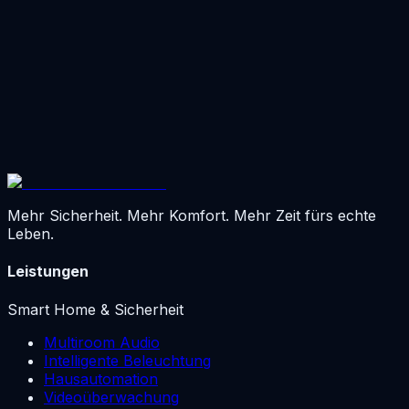
nicht mehr überfordert“, sagt Janina. Die beiden
merken: Sie müssen nicht alles allein können. Und
genau das gibt ihnen Sicherheit und ein gutes Gefühl im
eigenen Zuhause.
Mehr Sicherheit. Mehr Komfort. Mehr Zeit fürs echte
Leben.
Leistungen
Smart Home & Sicherheit
Multiroom Audio
Intelligente Beleuchtung
Hausautomation
Videoüberwachung