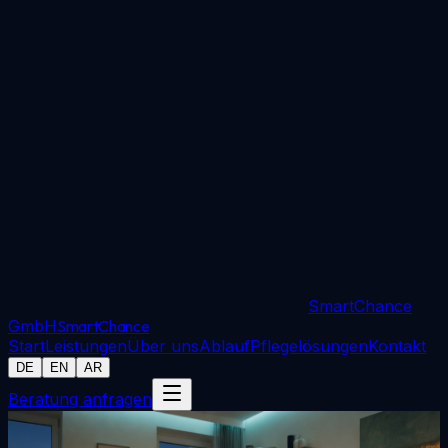
SmartChance
GmbH
Smart
Chance
Start
Leistungen
Über uns
Ablauf
Pflegelösungen
Kontakt
DE
EN
AR
Beratung anfragen