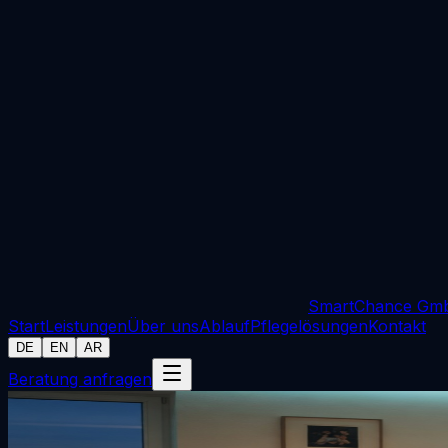
SmartChance Gm
Start
Leistungen
Über uns
Ablauf
Pflegelösungen
Kontakt
DE
EN
AR
Beratung anfragen